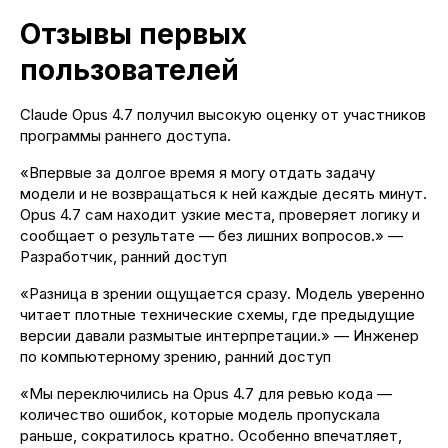
Отзывы первых
пользователей
Claude Opus 4.7 получил высокую оценку от участников
программы раннего доступа.
«Впервые за долгое время я могу отдать задачу
модели и не возвращаться к ней каждые десять минут.
Opus 4.7 сам находит узкие места, проверяет логику и
сообщает о результате — без лишних вопросов.» —
Разработчик, ранний доступ
«Разница в зрении ощущается сразу. Модель уверенно
читает плотные технические схемы, где предыдущие
версии давали размытые интерпретации.» — Инженер
по компьютерному зрению, ранний доступ
+7 (937) 555-000-4
«Мы переключились на Opus 4.7 для ревью кода —
Работаем с 10:00 до 18:00
количество ошибок, которые модель пропускала
раньше, сократилось кратно. Особенно впечатляет,