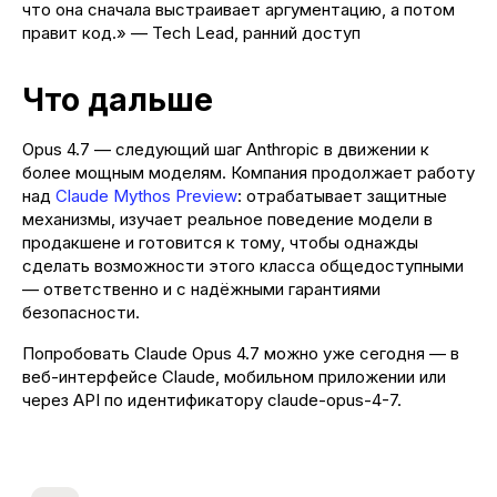
что она сначала выстраивает аргументацию, а потом
правит код.» — Tech Lead, ранний доступ
Что дальше
Карта сайта
Политика конфиденциальности
Opus 4.7 — следующий шаг Anthropic в движении к
Юнакс 2026. Все права защищены
более мощным моделям. Компания продолжает работу
над
Claude Mythos Preview
: отрабатывает защитные
механизмы, изучает реальное поведение модели в
продакшене и готовится к тому, чтобы однажды
сделать возможности этого класса общедоступными
— ответственно и с надёжными гарантиями
безопасности.
Попробовать Claude Opus 4.7 можно уже сегодня — в
веб-интерфейсе Claude, мобильном приложении или
через API по идентификатору claude-opus-4-7.