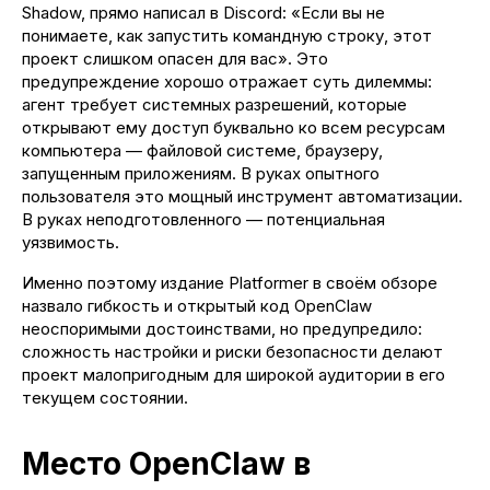
Shadow, прямо написал в Discord: «Если вы не
Карта сайта
понимаете, как запустить командную строку, этот
проект слишком опасен для вас». Это
Политика конфиденциальности
предупреждение хорошо отражает суть дилеммы:
Юнакс 2026. Все права защищены
агент требует системных разрешений, которые
открывают ему доступ буквально ко всем ресурсам
компьютера — файловой системе, браузеру,
запущенным приложениям. В руках опытного
пользователя это мощный инструмент автоматизации.
В руках неподготовленного — потенциальная
уязвимость.
Именно поэтому издание Platformer в своём обзоре
назвало гибкость и открытый код OpenClaw
неоспоримыми достоинствами, но предупредило:
сложность настройки и риски безопасности делают
проект малопригодным для широкой аудитории в его
текущем состоянии.
Место OpenClaw в