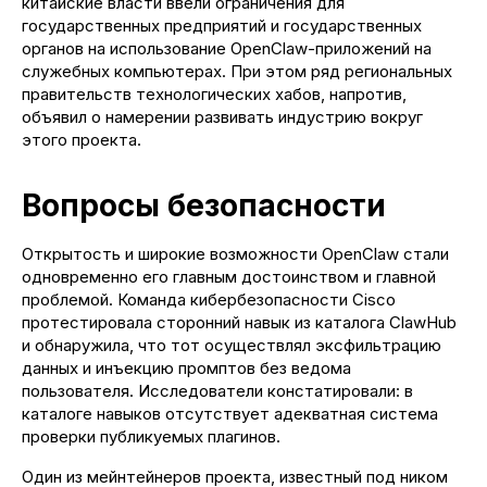
китайские власти ввели ограничения для
государственных предприятий и государственных
органов на использование OpenClaw-приложений на
служебных компьютерах. При этом ряд региональных
правительств технологических хабов, напротив,
объявил о намерении развивать индустрию вокруг
этого проекта.
Вопросы безопасности
Открытость и широкие возможности OpenClaw стали
одновременно его главным достоинством и главной
проблемой. Команда кибербезопасности Cisco
протестировала сторонний навык из каталога ClawHub
+7 (937) 555-000-4
и обнаружила, что тот осуществлял эксфильтрацию
данных и инъекцию промптов без ведома
Работаем с 10:00 до 18:00
пользователя. Исследователи констатировали: в
каталоге навыков отсутствует адекватная система
проверки публикуемых плагинов.
Один из мейнтейнеров проекта, известный под ником