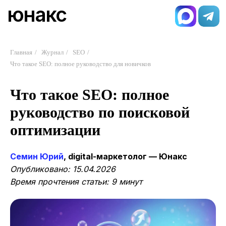
юнакс
Главная
/
Журнал
/
SEO
/
Что такое SEO: полное руководство для новичков
Что такое SEO: полное
руководство по поисковой
оптимизации
Семин Юрий
, digital-маркетолог — Юнакс
Опубликовано: 15.04.2026
Время прочтения статьи: 9 минут