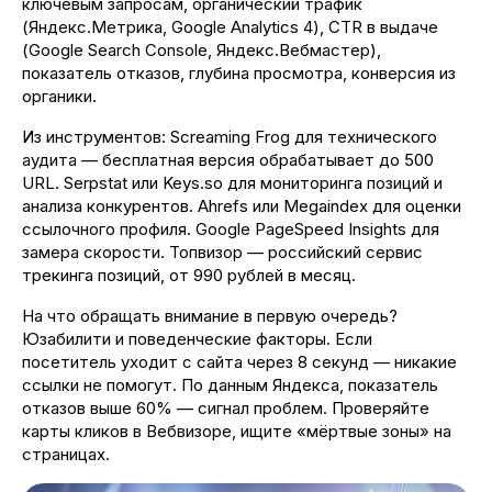
ключевым запросам, органический трафик
(Яндекс.Метрика, Google Analytics 4), CTR в выдаче
(Google Search Console, Яндекс.Вебмастер),
показатель отказов, глубина просмотра, конверсия из
органики.
+7 (937) 555-000-4
Работаем с 10:00 до 18:00
Из инструментов: Screaming Frog для технического
аудита — бесплатная версия обрабатывает до 500
URL. Serpstat или Keys.so для мониторинга позиций и
анализа конкурентов. Ahrefs или Megaindex для оценки
ссылочного профиля. Google PageSpeed Insights для
замера скорости. Топвизор — российский сервис
трекинга позиций, от 990 рублей в месяц.
Карта сайта
Политика конфиденциальности
На что обращать внимание в первую очередь?
Юзабилити и поведенческие факторы. Если
Юнакс 2026. Все права защищены
посетитель уходит с сайта через 8 секунд — никакие
ссылки не помогут. По данным Яндекса, показатель
отказов выше 60% — сигнал проблем. Проверяйте
карты кликов в Вебвизоре, ищите «мёртвые зоны» на
страницах.