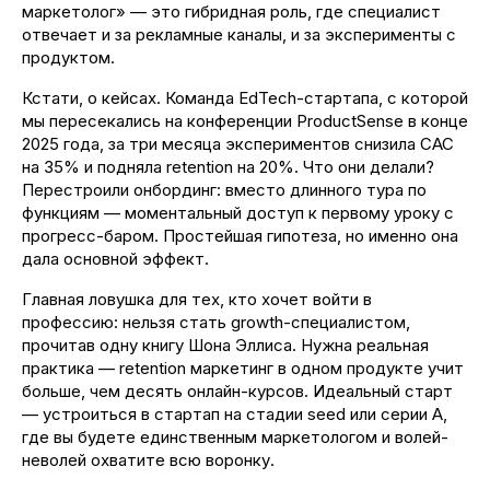
маркетолог» — это гибридная роль, где специалист
отвечает и за рекламные каналы, и за эксперименты с
+7 (937) 555-000-4
продуктом.
Работаем с 10:00 до 18:00
Кстати, о кейсах. Команда EdTech-стартапа, с которой
мы пересекались на конференции ProductSense в конце
2025 года, за три месяца экспериментов снизила CAC
на 35% и подняла retention на 20%. Что они делали?
Перестроили онбординг: вместо длинного тура по
функциям — моментальный доступ к первому уроку с
Карта сайта
прогресс-баром. Простейшая гипотеза, но именно она
дала основной эффект.
Политика конфиденциальности
Юнакс 2026. Все права защищены
Главная ловушка для тех, кто хочет войти в
профессию: нельзя стать growth-специалистом,
прочитав одну книгу Шона Эллиса. Нужна реальная
практика — retention маркетинг в одном продукте учит
больше, чем десять онлайн-курсов. Идеальный старт
— устроиться в стартап на стадии seed или серии A,
где вы будете единственным маркетологом и волей-
неволей охватите всю воронку.