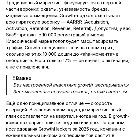
Традиционный маркетинг фокусируется на верхней
части воронки: охваты, узнаваемость бренда,
медийные размещения. Growth-подход охватывает
всю пиратскую воронку — AARRR (Acquisition,
Activation, Retention, Revenue, Referral). Допустим, у вас
SaaS-продукт с 10 000 регистраций в месяц.
Классический маркетолог будет масштабировать
трафик. Growth-специалист сначала посмотрит,
сколько из этих 10 000 дошли до «aha-момента» в
онбординге. Если только 12% — он начнёт с активации,
а не с привлечения.
❗ Важно
Без настроенной аналитики growth-эксперименты
бессмысленны: сначала трекинг, потом гипотезы
Ещё одно принципиальное отличие — скорость
итераций. В классическом подходе маркетинговый
план составляется на квартал, иногда на год. В growth-
командах спринт длится неделю или две. По данным
исследования GrowthHackers за 2025 год, компании с
еженедельным циклом экспериментов растут в