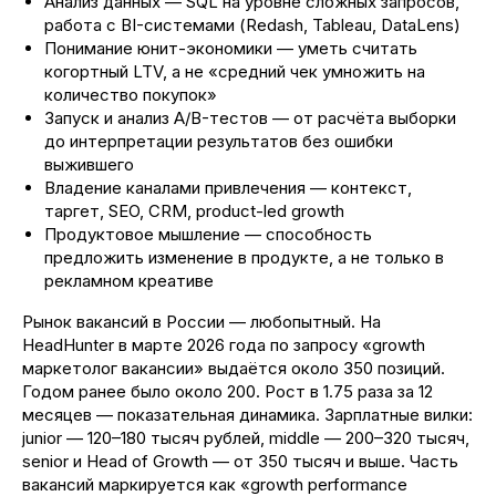
Анализ данных — SQL на уровне сложных запросов,
работа с BI-системами (Redash, Tableau, DataLens)
Понимание юнит-экономики — уметь считать
когортный LTV, а не «средний чек умножить на
Поделиться
количество покупок»
Запуск и анализ A/B-тестов — от расчёта выборки
до интерпретации результатов без ошибки
выжившего
Владение каналами привлечения — контекст,
таргет, SEO, CRM, product-led growth
Продуктовое мышление — способность
предложить изменение в продукте, а не только в
рекламном креативе
Рынок вакансий в России — любопытный. На
HeadHunter в марте 2026 года по запросу «growth
маркетолог вакансии» выдаётся около 350 позиций.
Годом ранее было около 200. Рост в 1.75 раза за 12
месяцев — показательная динамика. Зарплатные вилки:
junior — 120–180 тысяч рублей, middle — 200–320 тысяч,
senior и Head of Growth — от 350 тысяч и выше. Часть
вакансий маркируется как «growth performance